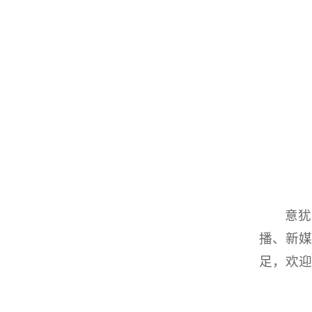
意犹
播、新媒
足，欢迎