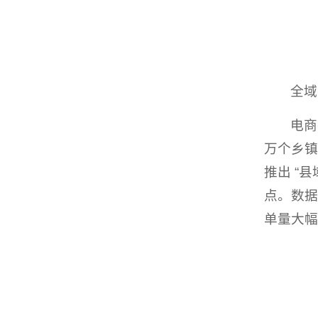
全域
电商
万个乡镇
推出 “
点。数据
单量大幅