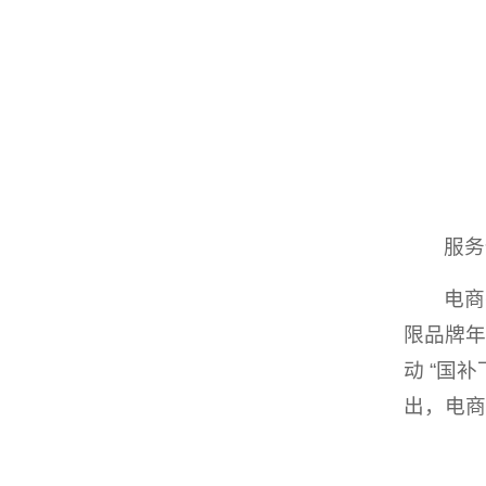
服务
电商
限品牌年
动 “国
出，电商